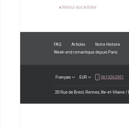
Retour aux articles
FAQ
Articles
Notre Histoire
Week-end romantique depuis Paris
Français
EUR
0613262001
20 Rue de Brest, Rennes, Ille-et-Vilaine 