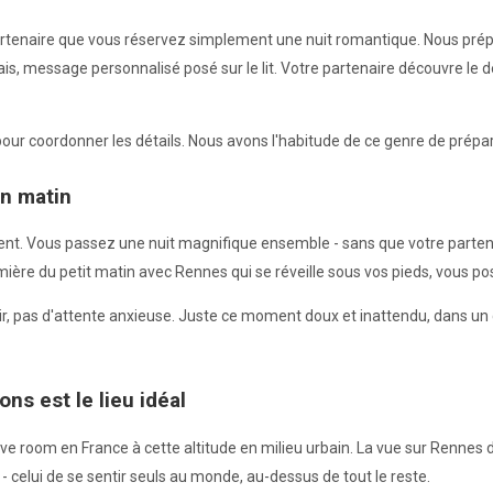
partenaire que vous réservez simplement une nuit romantique. Nous prépa
is, message personnalisé posé sur le lit. Votre partenaire découvre le 
our coordonner les détails. Nous avons l'habitude de ce genre de prépar
in matin
ent. Vous passez une nuit magnifique ensemble - sans que votre partenai
ière du petit matin avec Rennes qui se réveille sous vos pieds, vous po
soir, pas d'attente anxieuse. Juste ce moment doux et inattendu, dans un 
ns est le lieu idéal
ove room en France à cette altitude en milieu urbain. La vue sur Rennes
 - celui de se sentir seuls au monde, au-dessus de tout le reste.