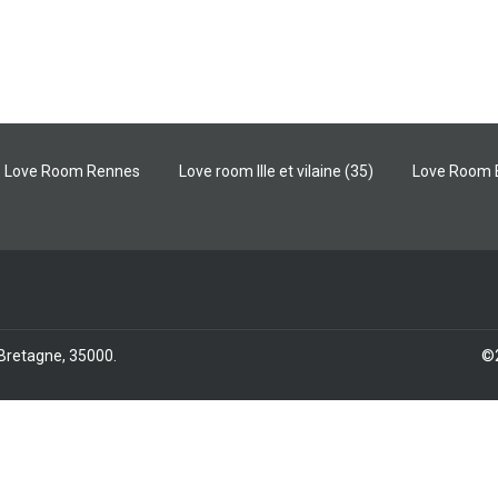
Love Room Rennes
Love room Ille et vilaine (35)
Love Room 
/ Bretagne, 35000
.
©