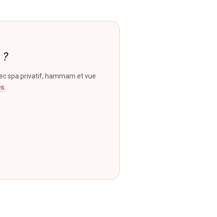
 ?
vec spa privatif, hammam et vue
es
.