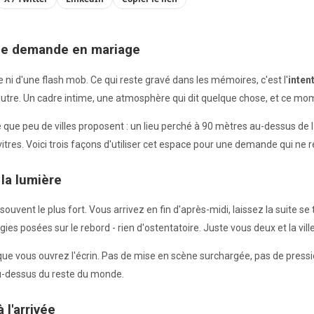
nne demande en mariage
e ni d'une flash mob. Ce qui reste gravé dans les mémoires, c'est l'
inten
l'autre. Un cadre intime, une atmosphère qui dit quelque chose, et ce m
ue peu de villes proposent : un lieu perché à 90 mètres au-dessus de la 
s vitres. Voici trois façons d'utiliser cet espace pour une demande qui n
 la lumière
 souvent le plus fort. Vous arrivez en fin d'après-midi, laissez la suite se
gies posées sur le rebord - rien d'ostentatoire. Juste vous deux et la vil
 que vous ouvrez l'écrin. Pas de mise en scène surchargée, pas de press
u-dessus du reste du monde.
 l'arrivée