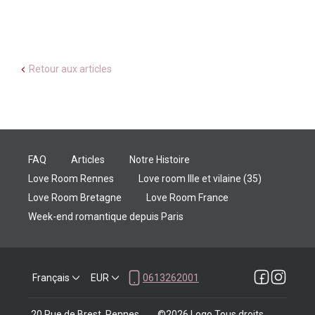
Retour aux articles
FAQ
Articles
Notre Histoire
Love Room Rennes
Love room Ille et vilaine (35)
Love Room Bretagne
Love Room France
Week-end romantique depuis Paris
Français
EUR
0613262001
20 Rue de Brest, Rennes,
©
2026
Logo
Tous droits