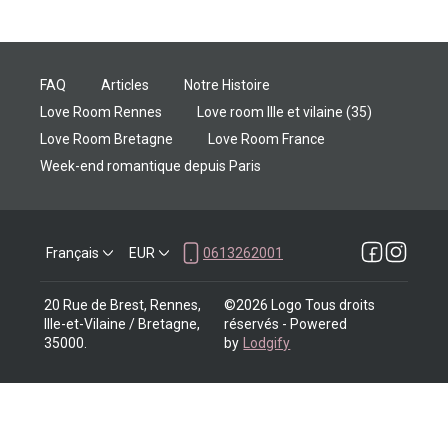
FAQ
Articles
Notre Histoire
Love Room Rennes
Love room Ille et vilaine (35)
Love Room Bretagne
Love Room France
Week-end romantique depuis Paris
Français
EUR
0613262001
20 Rue de Brest, Rennes,
©
2026
Logo
Tous droits
Ille-et-Vilaine / Bretagne,
réservés
- Powered
35000
.
by
Lodgify